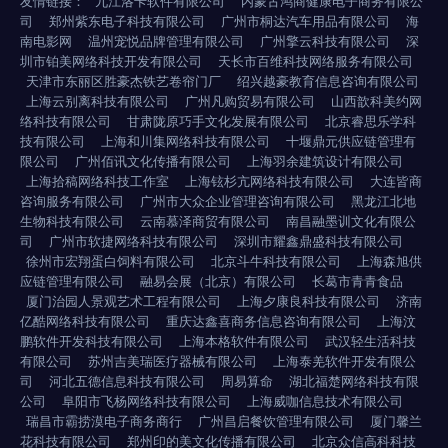
友情链接：
九江洛卡软件有限公司
内蒙古鸿商健康电子商务有限公
司
郑州紫东电子科技有限公司
广州市桐达汽车用品有限公司
海
南电影网
温州宠悦品牌管理有限公司
广州擎云科技有限公司
深
圳市铂美网络科技开发有限公司
天长市百维科技网络服务有限公司
天津市东丽区胜豪杰铁艺卷帘门厂
绍兴越豪教育信息咨询有限公司
上海云别离科技有限公司
广州凡购贸易有限公司
山西歆科美约网
络科技有限公司
甘肃陇原巧手文化发展有限公司
北京睿思乐学科
技有限公司
上海和川集网络科技有限公司
十堰鼎元供应链管理有
限公司
广州佰讯文化传播有限公司
上海羽余建筑设计有限公司
上海拾稿网络科技工作室
上海铉杉亢网络科技有限公司
大连皆商
咨询服务有限公司
广州市大众企业管理咨询有限公司
黑龙江北地
生物科技有限公司
云南慕泽商贸有限公司
南昌融墨训文化有限公
司
广州市软捷网络科技有限公司
深圳市耀鑫鼎盛科技有限公司
徐州市宏翔蛋白饲料有限公司
北京斗牛科技有限公司
上海森旭供
应链管理有限公司
融易会展（北京）有限公司
长葛市青青食品
厦门治园人景观艺术工程有限公司
上海夕康良科技有限公司
济南
亿酷网络科技有限公司
重庆达鑫喜商务信息咨询有限公司
上海汶
鹏软件开发科技有限公司
上海本格软件有限公司
武汉轻生活科技
有限公司
苏州吉美瑞医疗器械有限公司
上海泰羌软件开发有限公
司
河北五德信息科技有限公司
周易算命
湖北福楚网络科技有限
公司
阜阳市飞杨网络科技有限公司
上海威咖信息技术有限公司
瑞昌市霸捞漠电子商务商行
广州昌启餐饮管理有限公司
厦门馨兰
花科技有限公司
郑州印的美文化传播有限公司
北京众信高科科技